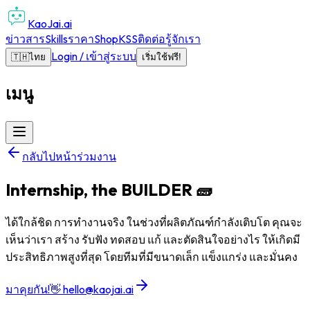
KaoJai.ai
ข่าวสาร
Skills
ราคา
Shop
KSS
ติดต่อ
รู้จักเรา
Login / เข้าสู่ระบบ
🇹🇭
ไทย
เริ่มใช้ฟรี!
เมนู
กลับไปหน้าร่วมงาน
Internship, the BUILDER 🧱
ได้ใกล้ชิด การทำงานจริง ในช่วงที่ผลิตภัณฑ์กำลังเติบโต คุณจะ
เห็นว่าเรา สร้าง รับฟัง ทดสอบ แก้ และตัดสินใจอย่างไร ให้เกิดมี
ประสิทธิภาพสูงที่สุด โดยทีมที่มีขนาดเล็ก แข็งแกร่ง และมั่นคง
มาคุยกัน!
👋
hello@kaojai.ai