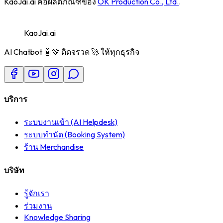
KaoJai.ai
คือผลิตภัณฑ์ของ
OK Production Co., Ltd.
.
@kaojai.fb
@kaojai.ai
@kaojai.ai
@kaojai.ai
KaoJai.ai
AI Chatbot 🤖💚 ติดจรวด 🚀 ให้ทุกธุรกิจ
บริการ
ระบบงานเข้า (AI Helpdesk)
ระบบทำนัด (Booking System)
ร้าน Merchandise
บริษัท
รู้จักเรา
ร่วมงาน
Knowledge Sharing