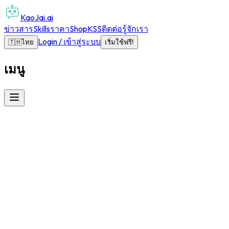
KaoJai.ai
ข่าวสาร
Skills
ราคา
Shop
KSS
ติดต่อ
รู้จักเรา
Login / เข้าสู่ระบบ
🇹🇭
ไทย
เริ่มใช้ฟรี!
เมนู
ข้อมูลติดต่อ
บริษัท